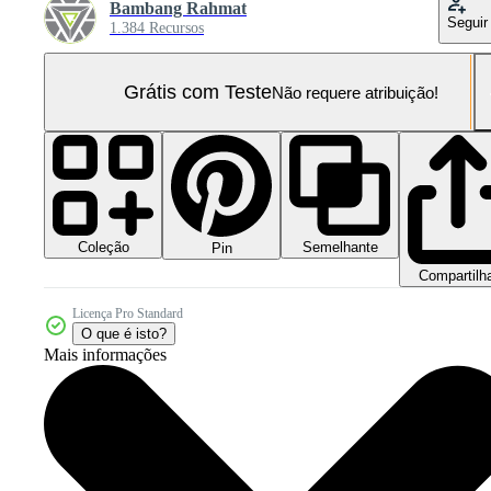
Bambang Rahmat
Seguir
1.384 Recursos
Grátis com Teste
Não requere atribuição!
Coleção
Semelhante
Pin
Compartilh
Licença Pro Standard
O que é isto?
Mais informações