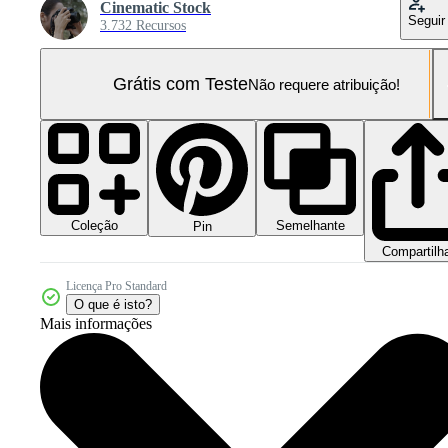
Cinematic Stock
Seguir
3.732 Recursos
Grátis com Teste
Não requere atribuição!
Coleção
Semelhante
Pin
Compartilh
Licença Pro Standard
O que é isto?
Mais informações