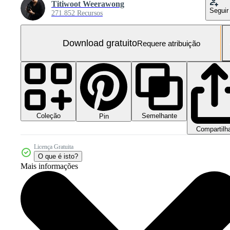
Titiwoot Weerawong
Seguir
271.852 Recursos
Download gratuito
Requere atribuição
Coleção
Semelhante
Pin
Compartilh
Licença Gratuita
O que é isto?
Mais informações