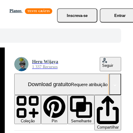
Planos
Inscreva-se
Entrar
Heru Wijaya
Seguir
1.337 Recursos
Download gratuito
Requere atribuição
Coleção
Semelhante
Pin
Compartilhar