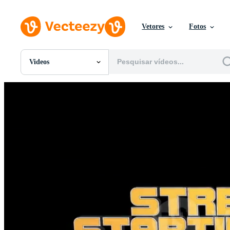
Vetores
Fotos
Videos
Todas Imagens
Fotos
PNGs
PSDs
SVGs
Modelos
Vetores
Videos
Motion graphics
Imagens Editoriais
Eventos Editoriais