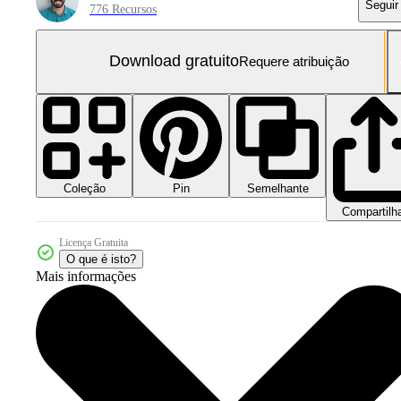
Seguir
776 Recursos
Download gratuito
Requere atribuição
Coleção
Semelhante
Pin
Compartilh
Licença Gratuita
O que é isto?
Mais informações