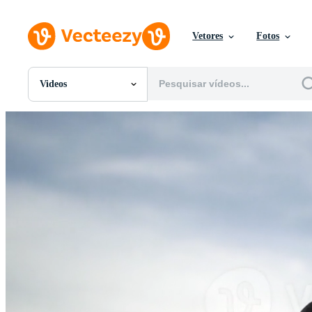
Vetores
Fotos
Videos
Todas Imagens
Fotos
PNGs
PSDs
SVGs
Modelos
Vetores
Videos
Motion graphics
Imagens Editoriais
Eventos Editoriais