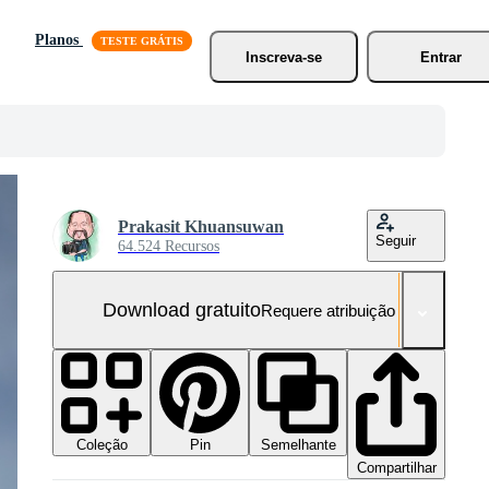
Planos
Inscreva-se
Entrar
Prakasit Khuansuwan
Seguir
64.524 Recursos
Download gratuito
Requere atribuição
Coleção
Semelhante
Pin
Compartilhar