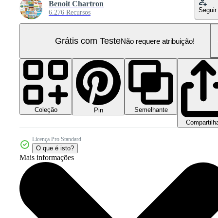
Benoit Chartron
Seguir
6.276 Recursos
Grátis com Teste
Não requere atribuição!
Coleção
Semelhante
Pin
Compartilh
Licença Pro Standard
O que é isto?
Mais informações