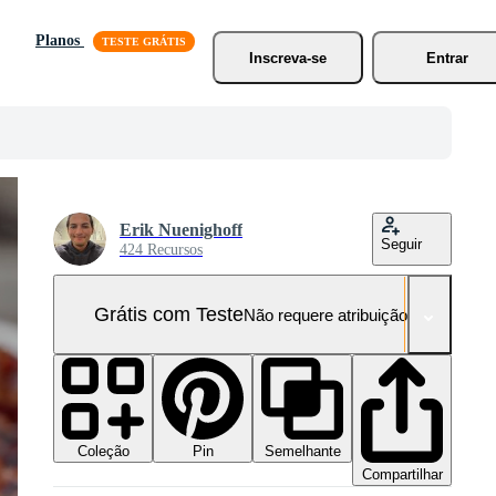
Planos
Inscreva-se
Entrar
Erik Nuenighoff
Seguir
424 Recursos
Grátis com Teste
Não requere atribuição!
Coleção
Semelhante
Pin
Compartilhar