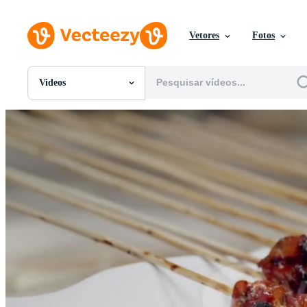
Vetores
Fotos
Videos
Todas Imagens
Fotos
PNGs
PSDs
SVGs
Modelos
Vetores
Videos
Motion graphics
Imagens Editoriais
Eventos Editoriais