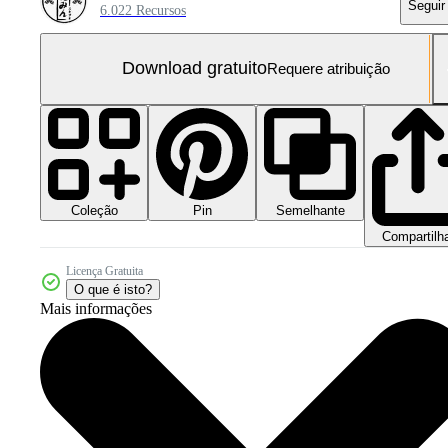
Seguir
6.022 Recursos
Download gratuito
Requere atribuição
Coleção
Semelhante
Pin
Compartilh
Licença Gratuita
O que é isto?
Mais informações