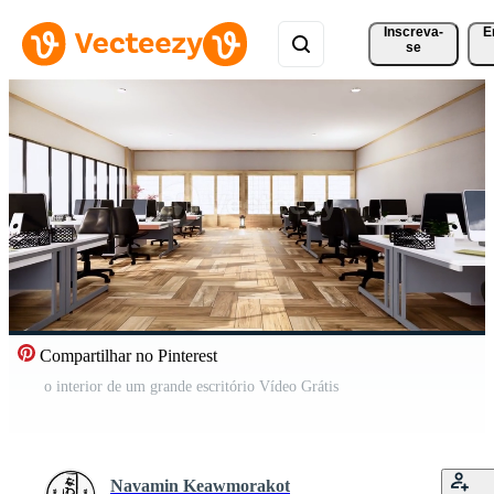
Inscreva-
E
se
Compartilhar no Pinterest
o interior de um grande escritório Vídeo Grátis
Navamin Keawmorakot