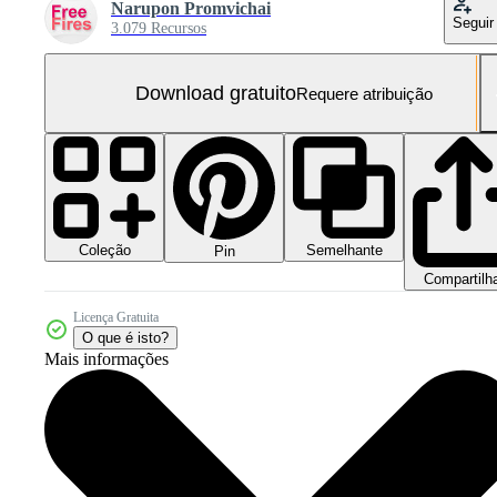
Narupon Promvichai
Seguir
3.079 Recursos
Download gratuito
Requere atribuição
Coleção
Semelhante
Pin
Compartilh
Licença Gratuita
O que é isto?
Mais informações