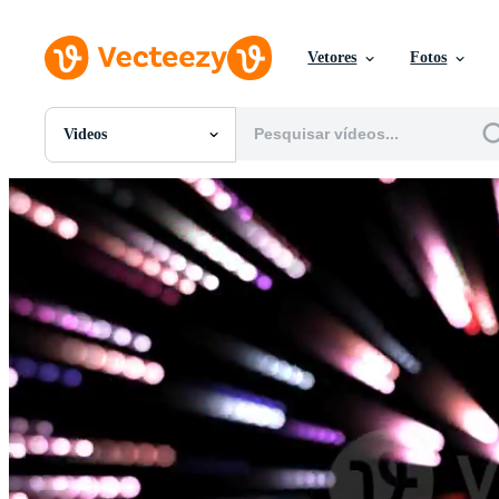
Vetores
Fotos
Videos
Todas Imagens
Fotos
PNGs
PSDs
SVGs
Modelos
Vetores
Videos
Motion graphics
Imagens Editoriais
Eventos Editoriais