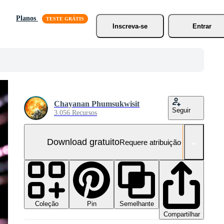
Planos
Inscreva-se
Entrar
Chayanan Phumsukwisit
Seguir
3.056 Recursos
Download gratuito
Requere atribuição
Coleção
Semelhante
Pin
Compartilhar