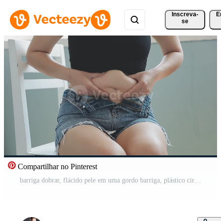
Inscreva-
E
se
Compartilhar no Pinterest
barriga dobrar, flácido pele em uma gordo barriga, plástico cirurgia conceito em cinzento fundo Vídeo Grátis