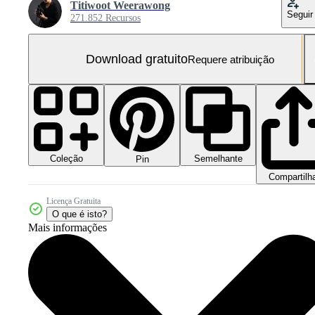
Titiwoot Weerawong
Seguir
271.852 Recursos
Download gratuito
Requere atribuição
Coleção
Semelhante
Pin
Compartilh
Licença Gratuita
O que é isto?
Mais informações