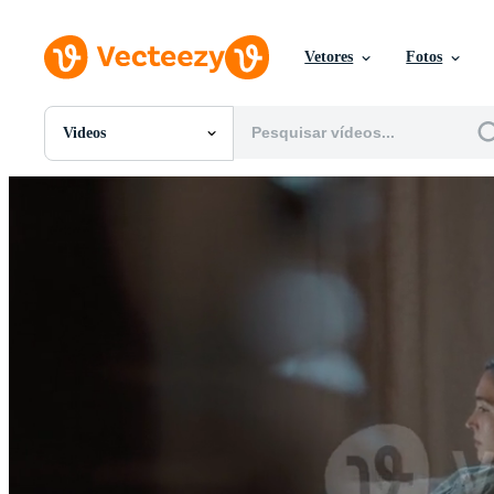
Vetores
Fotos
Videos
Todas Imagens
Fotos
PNGs
PSDs
SVGs
Modelos
Vetores
Videos
Motion graphics
Imagens Editoriais
Eventos Editoriais