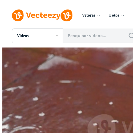
Vetores
Fotos
Videos
Todas Imagens
Fotos
PNGs
PSDs
SVGs
Modelos
Vetores
Videos
Motion graphics
Imagens Editoriais
Eventos Editoriais