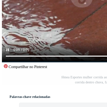
Compartilhar no Pinterest
fêmea Esportes mulher corrida ao a
corrida dentro chuva, 
Palavras-chave relacionadas