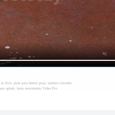
r livre, pisar para dentro poça. solteiro corredor
fazer splash. lento movimento Vídeo Pro