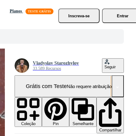
Planos
Inscreva-se
Entrar
Vladyslav Starozhylov
Seguir
33.589 Recursos
Grátis com Teste
Não requere atribuição!
Coleção
Semelhante
Pin
Compartilhar