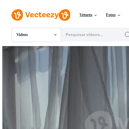
Vetores
Fotos
Videos
Todas Imagens
Fotos
PNGs
PSDs
SVGs
Modelos
Vetores
Videos
Motion graphics
Imagens Editoriais
Eventos Editoriais