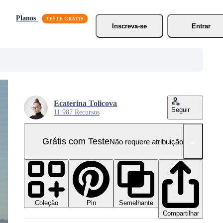
Planos
Inscreva-se
Entrar
Ecaterina Tolicova
Seguir
11.987 Recursos
Grátis com Teste
Não requere atribuição!
Coleção
Semelhante
Pin
Compartilhar