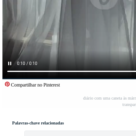
Compartilhar no Pinterest
diário com uma caneta às mármo
transpa
Palavras-chave relacionadas