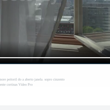
re peitoril do a aberto janela. sopro cinzento
rente cortinas Vídeo Pro