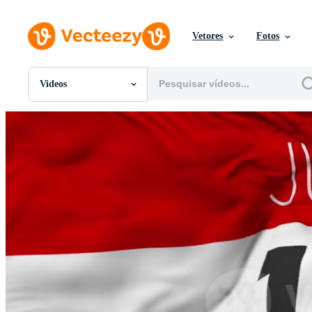
Vetores
Fotos
Videos
Todas Imagens
Fotos
PNGs
PSDs
SVGs
Modelos
Vetores
Videos
Motion graphics
Imagens Editoriais
Eventos Editoriais