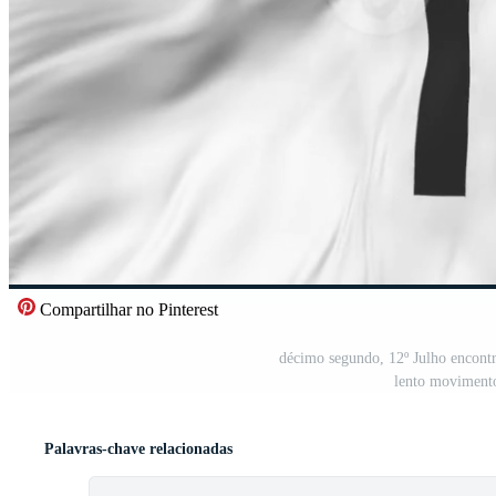
Compartilhar no Pinterest
décimo segundo, 12º Julho encont
lento movimento
Palavras-chave relacionadas