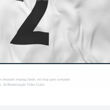
ro desatado looping fundo, em loop pano acenando
, 3d Renderização Vídeo Grátis