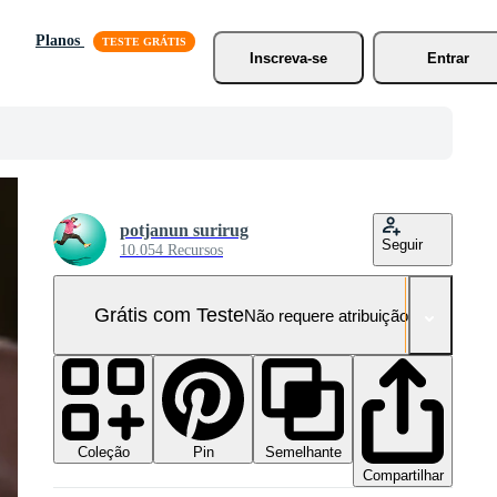
Planos
Inscreva-se
Entrar
potjanun surirug
Seguir
10.054 Recursos
Grátis com Teste
Não requere atribuição!
Coleção
Semelhante
Pin
Compartilhar