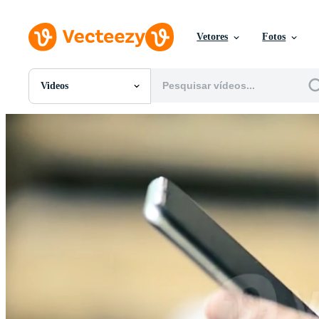
Vetores
Fotos
Videos
Todas Imagens
Fotos
PNGs
PSDs
SVGs
Modelos
Vetores
Videos
Motion graphics
Imagens Editoriais
Eventos Editoriais