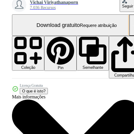
Vichai Viriyathanaporn
Seguir
7.036 Recursos
Download gratuito
Requere atribuição
Coleção
Semelhante
Pin
Compartilh
Licença Gratuita
O que é isto?
Mais informações