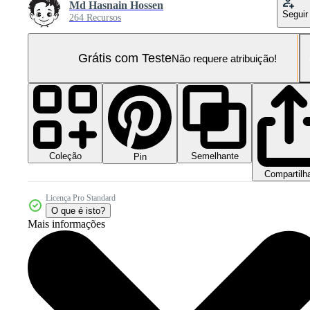
Md Hasnain Hossen
Seguir
264 Recursos
Grátis com Teste
Não requere atribuição!
Coleção
Semelhante
Pin
Compartilh
Licença Pro Standard
O que é isto?
Mais informações