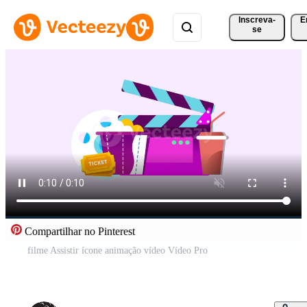
Inscreva-
E
se
Compartilhar no Pinterest
filme Assistir ícone animação vídeo Vídeo Pro