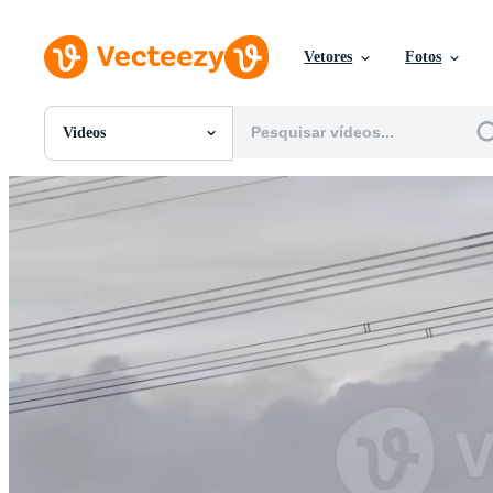
Vetores
Fotos
Videos
Todas Imagens
Fotos
PNGs
PSDs
SVGs
Modelos
Vetores
Videos
Motion graphics
Imagens Editoriais
Eventos Editoriais