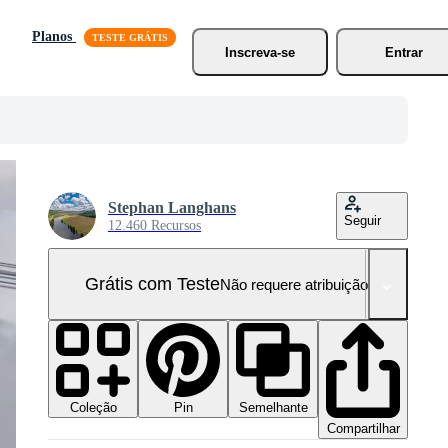
Planos
Inscreva-se
Entrar
Stephan Langhans
Seguir
12.460 Recursos
Grátis com Teste
Não requere atribuição!
Coleção
Semelhante
Pin
Compartilhar