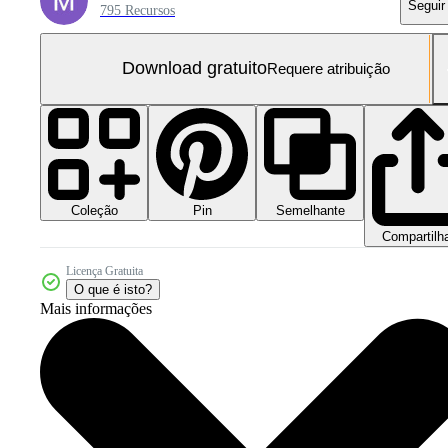
Seguir
795 Recursos
Download gratuito
Requere atribuição
Coleção
Semelhante
Pin
Compartilh
Licença Gratuita
O que é isto?
Mais informações