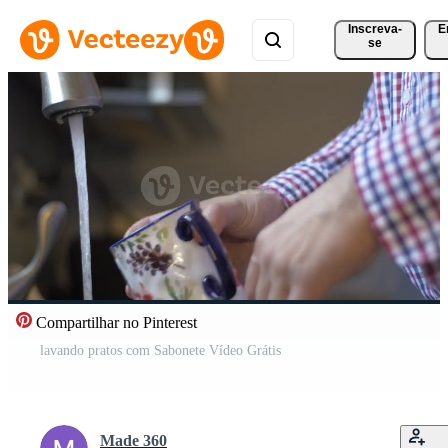
Inscreva-
E
se
Compartilhar no Pinterest
lavando pratos com Sabonete Vídeo Grátis
Made 360