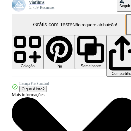
viafilms
Seguir
5.739 Recursos
Grátis com Teste
Não requere atribuição!
Coleção
Semelhante
Pin
Compartilh
Licença Pro Standard
O que é isto?
Mais informações