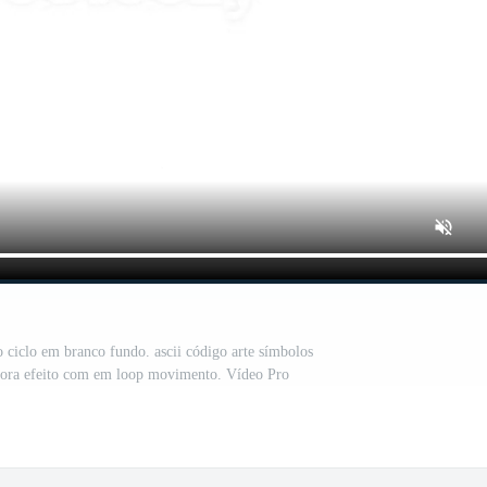
 ciclo em branco fundo. ascii código arte símbolos
Fora efeito com em loop movimento. Vídeo Pro