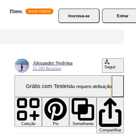
Planos
Inscreva-se
Entrar
Alexander Nedviga
Seguir
21.209 Recursos
Grátis com Teste
Não requere atribuição!
Coleção
Semelhante
Pin
Compartilhar