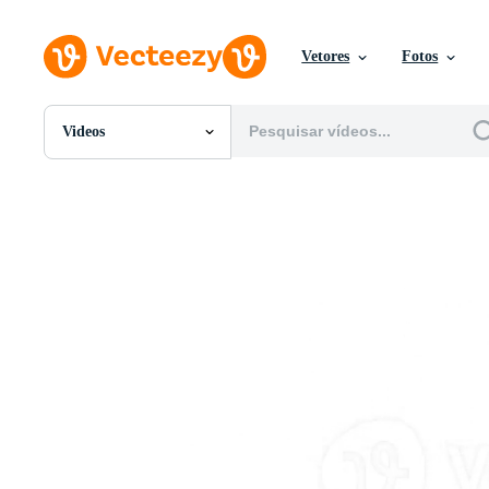
Vetores
Fotos
Videos
Todas Imagens
Fotos
PNGs
PSDs
SVGs
Modelos
Vetores
Videos
Motion graphics
Imagens Editoriais
Eventos Editoriais