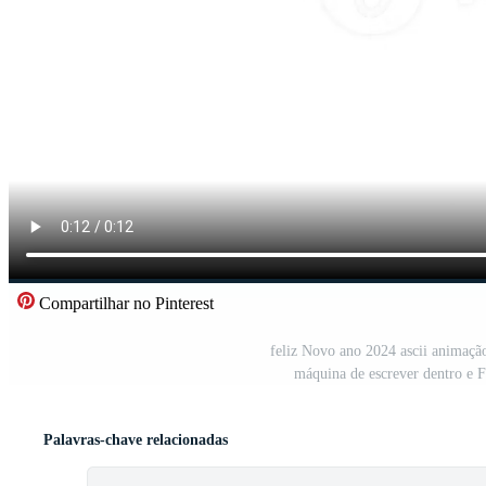
Compartilhar no Pinterest
feliz Novo ano 2024 ascii animação
máquina de escrever dentro e 
Palavras-chave relacionadas