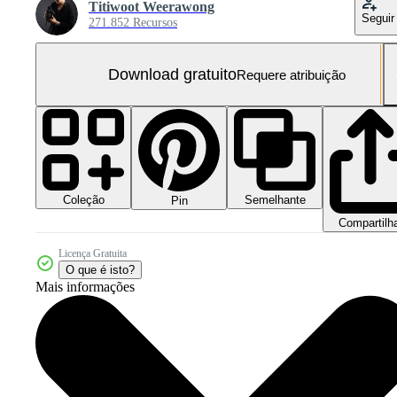
Titiwoot Weerawong
Seguir
271.852 Recursos
Download gratuito
Requere atribuição
Coleção
Semelhante
Pin
Compartilh
Licença Gratuita
O que é isto?
Mais informações