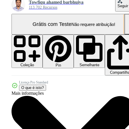
Towfiqu ahamed barbhuiya
Seguir
113.702 Recursos
Grátis com Teste
Não requere atribuição!
Coleção
Semelhante
Pin
Compartilh
Licença Pro Standard
O que é isto?
Mais informações