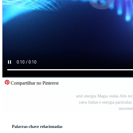
Compartilhar no Pinterest
azul energia Magia ondas Alto tec
raios linhas e energia partículas
movimen
Palavras-chave relacionadas