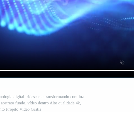
nologia digital iridescente transformando com luz
. abstrato fundo. vídeo dentro Alto qualidade 4k,
to Projeto Vídeo Grátis