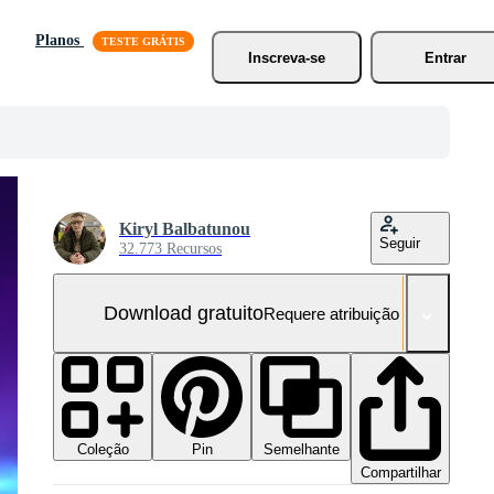
Planos
Inscreva-se
Entrar
Kiryl Balbatunou
Seguir
32.773 Recursos
Download gratuito
Requere atribuição
Coleção
Semelhante
Pin
Compartilhar