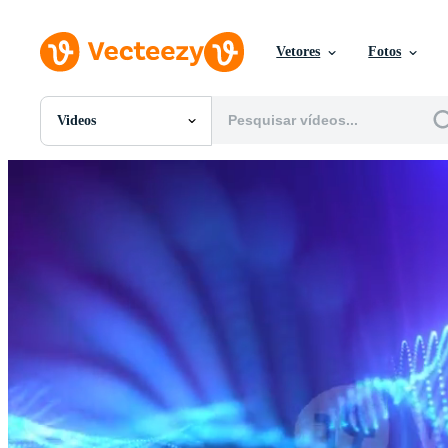
Vetores
Fotos
Videos
Todas Imagens
Fotos
PNGs
PSDs
SVGs
Modelos
Vetores
Videos
Motion graphics
Imagens Editoriais
Eventos Editoriais