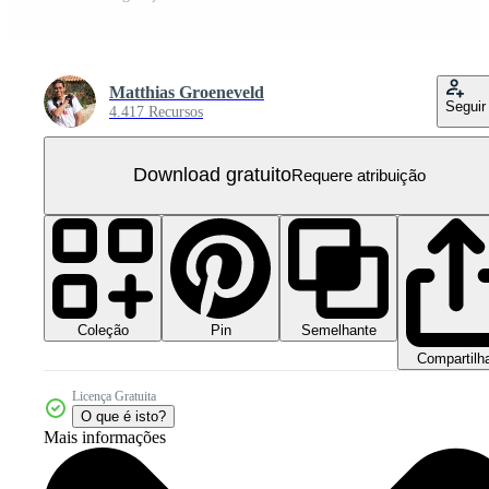
Matthias Groeneveld
Seguir
4.417 Recursos
Download gratuito
Requere atribuição
Coleção
Semelhante
Pin
Compartilh
Licença Gratuita
O que é isto?
Mais informações