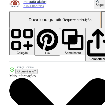
mustafa alabri
Seguir
2.073 Recursos
Download gratuito
Requere atribuição
Coleção
Semelhante
Pin
Compartilh
Licença Gratuita
O que é isto?
Mais informações