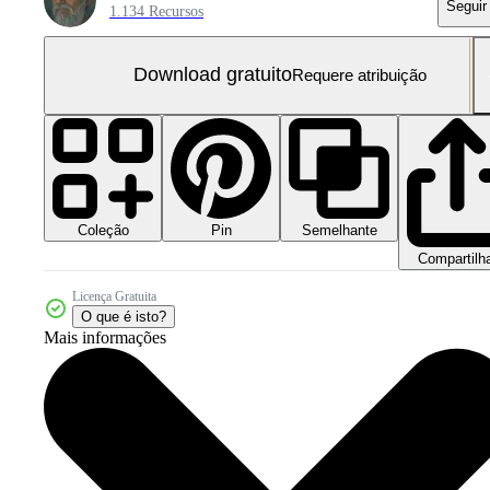
Seguir
1.134 Recursos
Download gratuito
Requere atribuição
Coleção
Semelhante
Pin
Compartilh
Licença Gratuita
O que é isto?
Mais informações