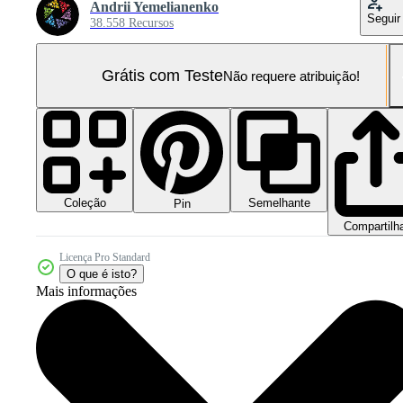
Andrii Yemelianenko
Seguir
38.558 Recursos
Grátis com Teste
Não requere atribuição!
Coleção
Semelhante
Pin
Compartilh
Licença Pro Standard
O que é isto?
Mais informações