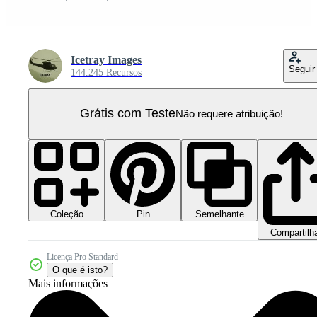
Icetray Images
Seguir
144.245 Recursos
Grátis com Teste
Não requere atribuição!
Coleção
Semelhante
Pin
Compartilh
Licença Pro Standard
O que é isto?
Mais informações