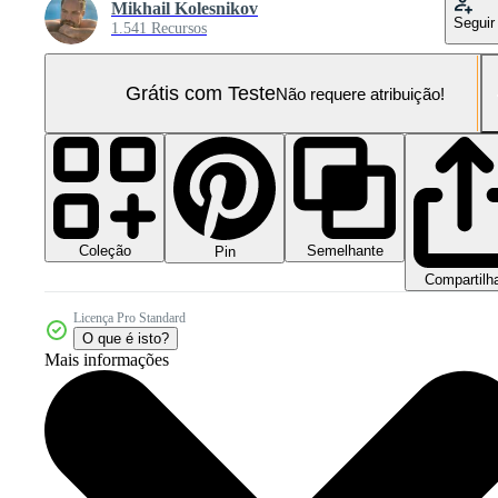
Mikhail Kolesnikov
Seguir
1.541 Recursos
Grátis com Teste
Não requere atribuição!
Coleção
Semelhante
Pin
Compartilh
Licença Pro Standard
O que é isto?
Mais informações