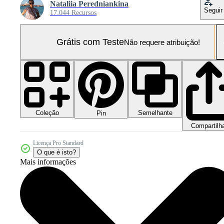
Nataliia Peredniankina
Seguir
17.044 Recursos
Grátis com Teste
Não requere atribuição!
Coleção
Semelhante
Pin
Compartilh
Licença Pro Standard
O que é isto?
Mais informações