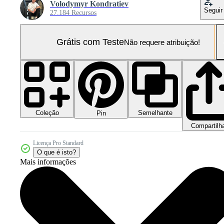
Volodymyr Kondratiev
Seguir
27.184 Recursos
Grátis com Teste
Não requere atribuição!
Coleção
Semelhante
Pin
Compartilh
Licença Pro Standard
O que é isto?
Mais informações