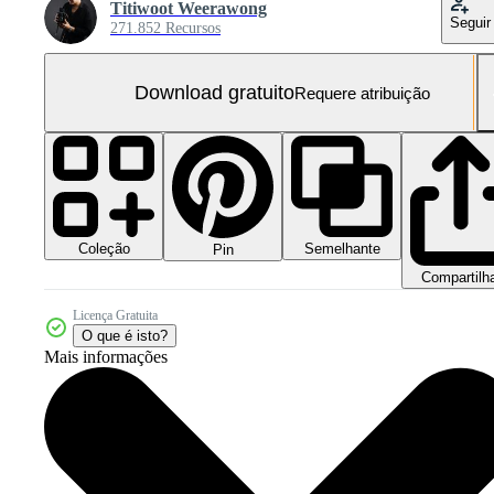
Titiwoot Weerawong
Seguir
271.852 Recursos
Download gratuito
Requere atribuição
Coleção
Semelhante
Pin
Compartilh
Licença Gratuita
O que é isto?
Mais informações