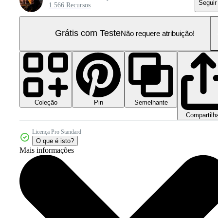
Seguir
1.566 Recursos
Grátis com Teste
Não requere atribuição!
Coleção
Semelhante
Pin
Compartilh
Licença Pro Standard
O que é isto?
Mais informações