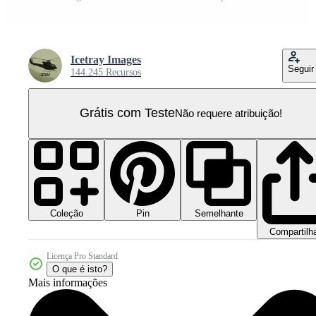
Icetray Images
Seguir
144.245 Recursos
Grátis com Teste
Não requere atribuição!
Coleção
Semelhante
Pin
Compartilh
Licença Pro Standard
O que é isto?
Mais informações