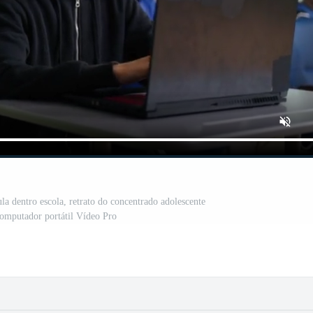
la dentro escola, retrato do concentrado adolescente
omputador portátil Vídeo Pro