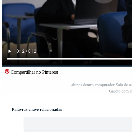
Compartilhar no Pinterest
alunos dentro computador Sala de au
Garoto com c
Palavras-chave relacionadas