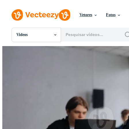
Vetores
Fotos
Videos
Todas Imagens
Fotos
PNGs
PSDs
SVGs
Modelos
Vetores
Videos
Motion graphics
Imagens Editoriais
Eventos Editoriais