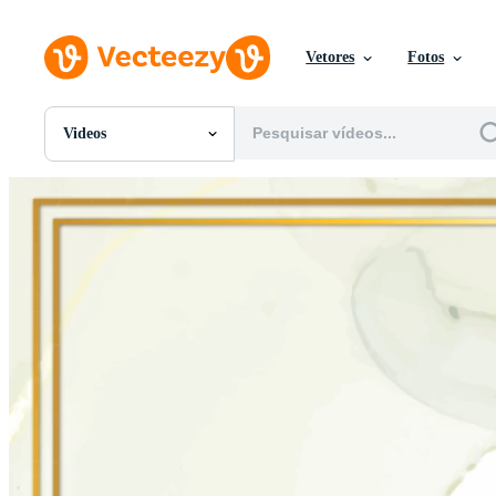
Vetores
Fotos
Videos
Todas Imagens
Fotos
PNGs
PSDs
SVGs
Modelos
Vetores
Videos
Motion graphics
Imagens Editoriais
Eventos Editoriais