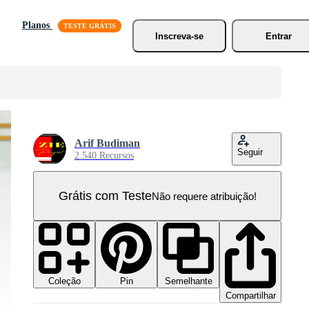
Planos
Inscreva-se
Entrar
Arif Budiman
Seguir
2.540 Recursos
Grátis com Teste
Não requere atribuição!
Coleção
Semelhante
Pin
Compartilhar