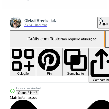
Oleksii Hrecheniuk
Seguir
73.841 Recursos
Grátis com Teste
Não requere atribuição!
Coleção
Semelhante
Pin
Compartilh
Licença Pro Standard
O que é isto?
Mais informações