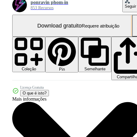
ponravin phom-in
Seguir
853 Recursos
Download gratuito
Requere atribuição
Coleção
Semelhante
Pin
Compartilh
Licença Gratuita
O que é isto?
Mais informações