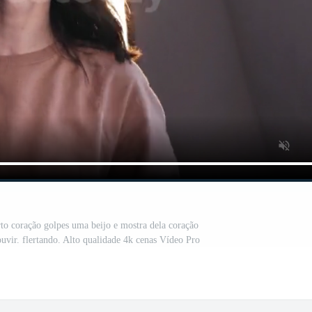
to coração golpes uma beijo e mostra dela coração
uvir. flertando. Alto qualidade 4k cenas Vídeo Pro