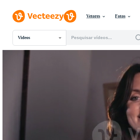
Vetores
Fotos
Videos
Todas Imagens
Fotos
PNGs
PSDs
SVGs
Modelos
Vetores
Videos
Motion graphics
Imagens Editoriais
Eventos Editoriais