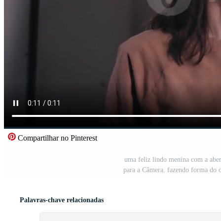
Compartilhar no Pinterest
uma feliz lindo menina com a aber
para a Câmera. fazendo forma do o
Palavras-chave relacionadas