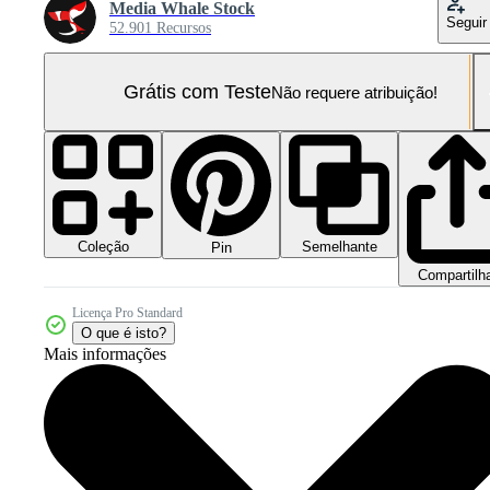
Media Whale Stock
Seguir
52.901 Recursos
Grátis com Teste
Não requere atribuição!
Coleção
Semelhante
Pin
Compartilh
Licença Pro Standard
O que é isto?
Mais informações