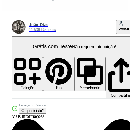
João Dias
Seguir
11.530 Recursos
Grátis com Teste
Não requere atribuição!
Coleção
Semelhante
Pin
Compartilh
Licença Pro Standard
O que é isto?
Mais informações