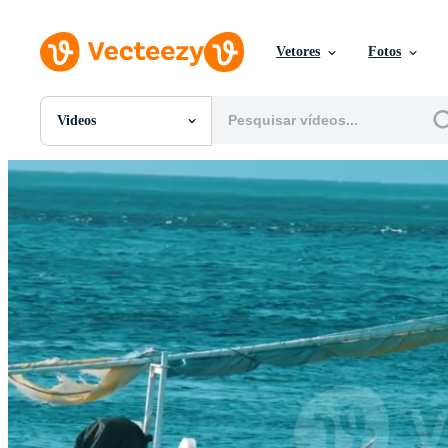
Vetores
Fotos
Videos
Todas Imagens
Fotos
PNGs
PSDs
SVGs
Modelos
Vetores
Videos
Motion graphics
Imagens Editoriais
Eventos Editoriais