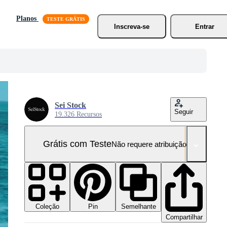
Planos
Inscreva-se
Entrar
Sei Stock
Seguir
19.326 Recursos
Grátis com Teste
Não requere atribuição!
Coleção
Semelhante
Pin
Compartilhar