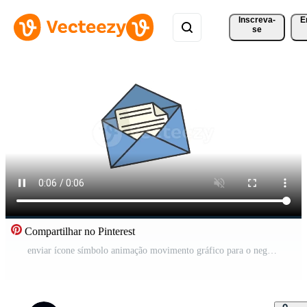
Inscreva-
E
se
Compartilhar no Pinterest
enviar ícone símbolo animação movimento gráfico para o negócio elemento e modelo fundo Vídeo Pro