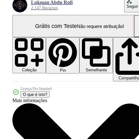
Lukman Abdu Rofi
Seguir
2.147 Recursos
Grátis com Teste
Não requere atribuição!
Coleção
Semelhante
Pin
Compartilh
Licença Pro Standard
O que é isto?
Mais informações