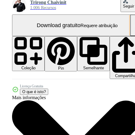
Trirong Chaivinit
Seguir
1.006 Recursos
Download gratuito
Requere atribuição
Coleção
Semelhante
Pin
Compartilh
Licença Gratuita
O que é isto?
Mais informações