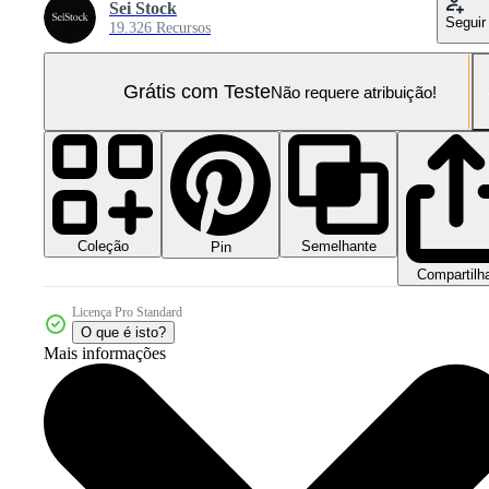
Sei Stock
Seguir
19.326 Recursos
Grátis com Teste
Não requere atribuição!
Coleção
Semelhante
Pin
Compartilh
Licença Pro Standard
O que é isto?
Mais informações