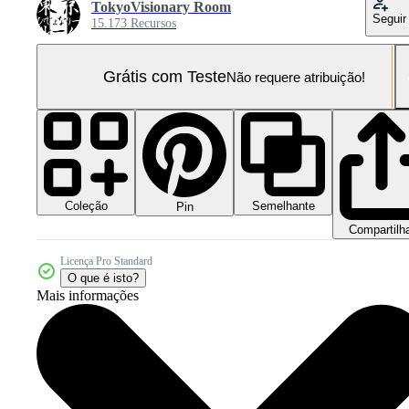
TokyoVisionary Room
Seguir
15.173 Recursos
Grátis com Teste
Não requere atribuição!
Coleção
Semelhante
Pin
Compartilh
Licença Pro Standard
O que é isto?
Mais informações