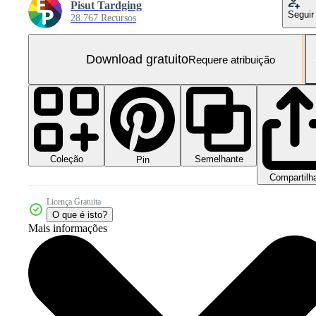
Pisut Tardging
Seguir
28.767 Recursos
Download gratuito
Requere atribuição
Coleção
Semelhante
Pin
Compartilh
Licença Gratuita
O que é isto?
Mais informações